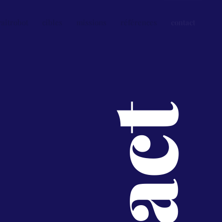
raitrobot
cibles
missions
références
contact